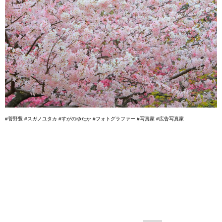
#菅野豊 #スガノユタカ #すがのゆたか #フォトグラファー #写真家 #広告写真家