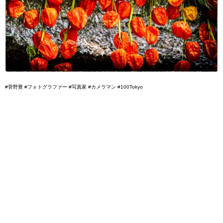
#菅野豊 #フォトグラファー #写真家 #カメラマン #100Tokyo