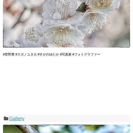
#菅野豊 #スガノユタカ #すがのゆたか #写真家 #フォトグラファー
Gallery