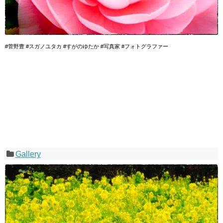
#菅野豊 #スガノユタカ #すがのゆたか #写真家 #フォトグラファー
Gallery