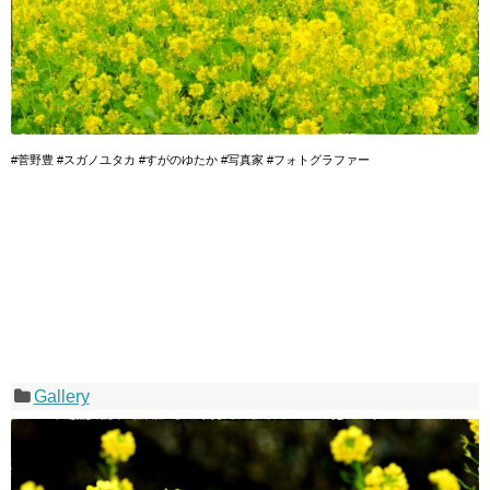
#菅野豊 #スガノユタカ #すがのゆたか #写真家 #フォトグラファー
Gallery