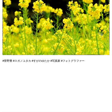
#菅野豊 #スガノユタカ #すがのゆたか #写真家 #フォトグラファー