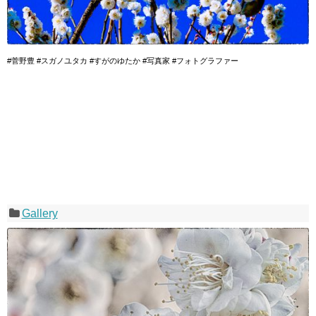
#菅野豊 #スガノユタカ #すがのゆたか #写真家 #フォトグラファー
Gallery