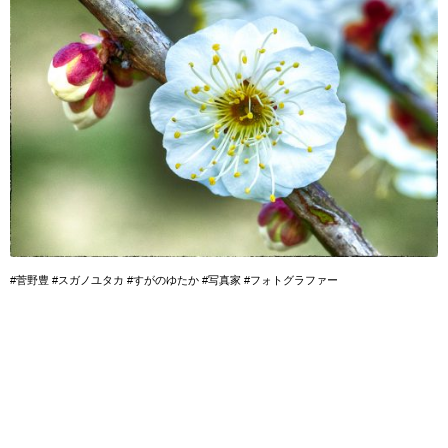
#菅野豊 #スガノユタカ #すがのゆたか #写真家 #フォトグラファー