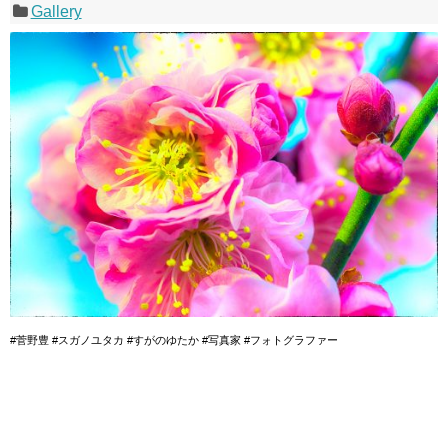
Gallery
#菅野豊 #スガノユタカ #すがのゆたか #写真家 #フォトグラファー