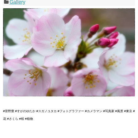
Gallery
#菅野豊 #すがのゆたか #スガノユタカ #フォトグラファー #カメラマン #写真家 #風景 #東京 #
花 #さくら #桜 #植物