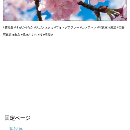
#菅野豊 #すがのゆたか #スガノユタカ #フォトグラファー #カメラマン #写真家 #風景 #広告
写真家 #東京 #花 #さくら #桜 #早咲き
固定ページ
常設展