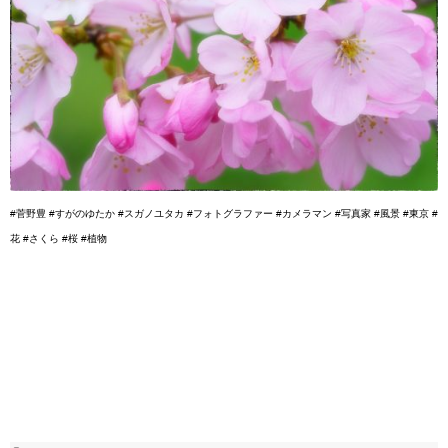
#菅野豊 #すがのゆたか #スガノユタカ #フォトグラファー #カメラマン #写真家 #風景 #東京 #
花 #さくら #桜 #植物